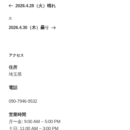
稿
の
2026.4.28（火）晴れ
ナ
投
ビ
稿
次
次
ゲ
の
2026.4.30（木）曇り
投
ー
稿
シ
ョ
アクセス
ン
住所
埼玉県
電話
090-7946-9532
営業時間
月〜金: 9:00 AM – 5:00 PM
土日: 11:00 AM – 3:00 PM