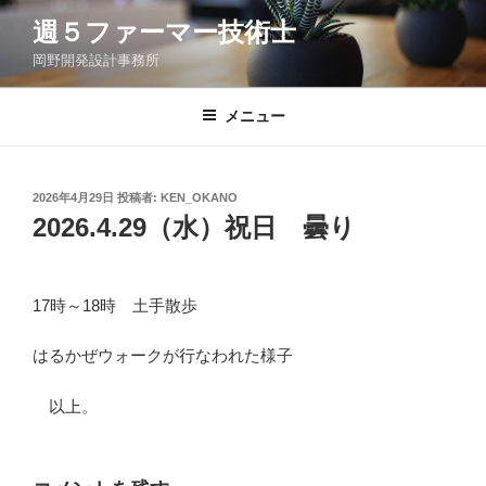
コ
週５ファーマー技術士
ン
岡野開発設計事務所
テ
ン
ツ
メニュー
へ
ス
キ
投
2026年4月29日
投稿者:
KEN_OKANO
稿
ッ
2026.4.29（水）祝日 曇り
日:
プ
17時～18時 土手散歩
はるかぜウォークが行なわれた様子
以上。