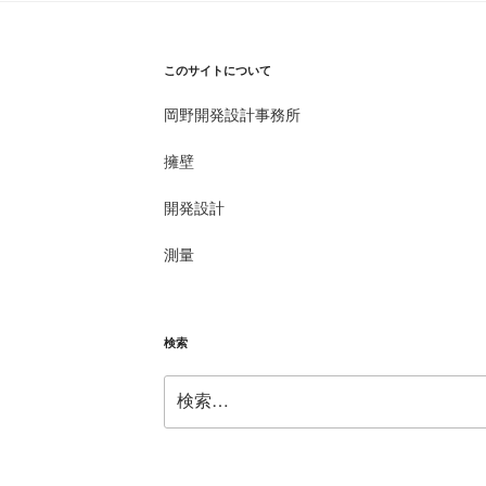
このサイトについて
岡野開発設計事務所
擁壁
開発設計
測量
検索
検
索: