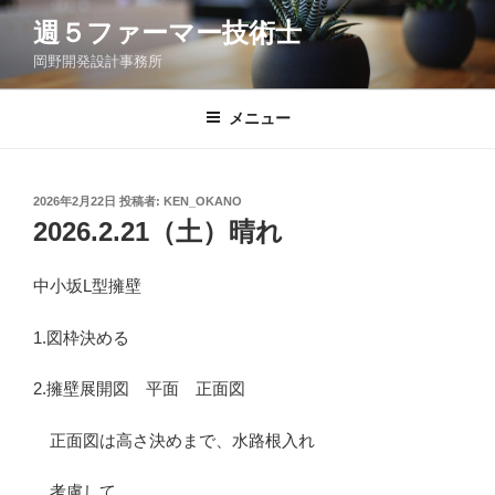
コ
週５ファーマー技術士
ン
岡野開発設計事務所
テ
ン
ツ
メニュー
へ
ス
キ
投
2026年2月22日
投稿者:
KEN_OKANO
稿
ッ
2026.2.21（土）晴れ
日:
プ
中小坂L型擁壁
1.図枠決める
2.擁壁展開図 平面 正面図
正面図は高さ決めまで、水路根入れ
考慮して