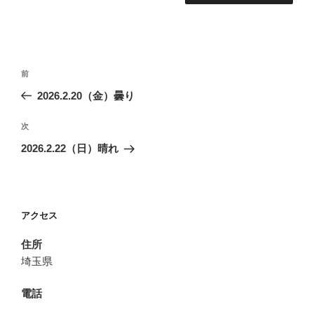
投
前
前
稿
の
2026.2.20（金）曇り
ナ
投
ビ
稿
次
次
ゲ
の
2026.2.22（日）晴れ
投
ー
稿
シ
ョ
アクセス
ン
住所
埼玉県
電話