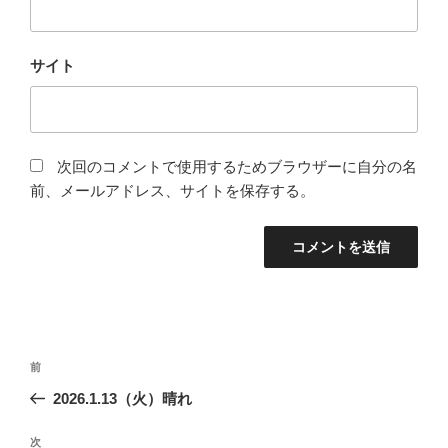
サイト
次回のコメントで使用するためブラウザーに自分の名
前、メールアドレス、サイトを保存する。
投
前
前
稿
の
2026.1.13（火）晴れ
ナ
投
ビ
稿
次
次