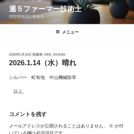
コ
週５ファーマー技術士
ン
岡野開発設計事務所
テ
ン
ツ
メニュー
へ
ス
キ
投
2026年1月16日
投稿者:
KEN_OKANO
稿
ッ
2026.1.14（水）晴れ
日:
プ
シルバー 町有地 中山機械除草
以上。
コメントを残す
メールアドレスが公開されることはありません。
※
が付
いている欄は必須項目です