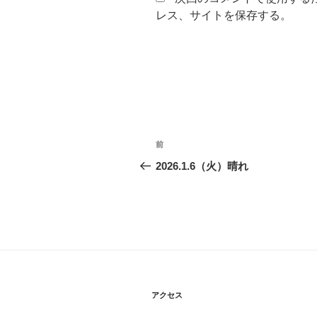
レス、サイトを保存する。
投
前
前
稿
の
2026.1.6（火）晴れ
投
ナ
稿
ビ
ゲ
ー
シ
アクセス