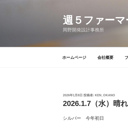
コ
ン
テ
週５ファーマ
ン
岡野開発設計事務所
ツ
へ
ス
キ
ホームページ
会社概要
ッ
プ
投
2026年1月8日
投稿者:
KEN_OKANO
稿
2026.1.7（水）晴
日:
シルバー 今年初日