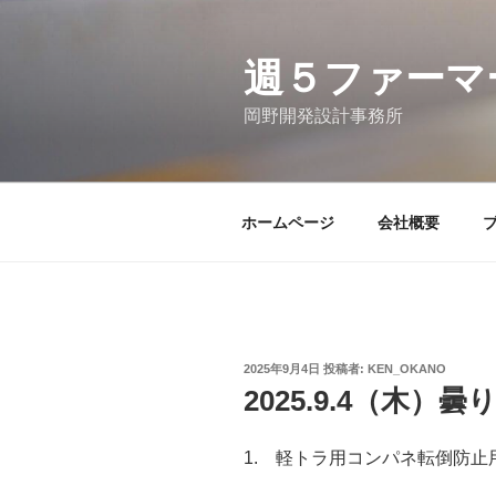
コ
ン
テ
週５ファーマ
ン
岡野開発設計事務所
ツ
へ
ス
キ
ホームページ
会社概要
ッ
プ
投
2025年9月4日
投稿者:
KEN_OKANO
稿
2025.9.4（木）曇
日:
1. 軽トラ用コンパネ転倒防止