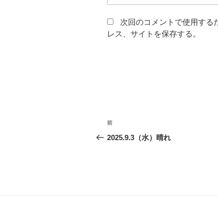
次回のコメントで使用する
レス、サイトを保存する。
投
前
前
稿
の
2025.9.3（水）晴れ
投
ナ
稿
ビ
ゲ
ー