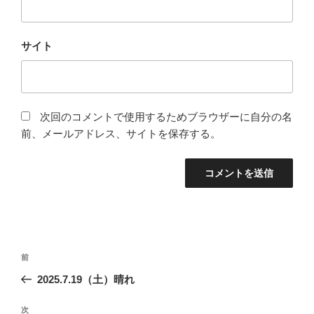
サイト
次回のコメントで使用するためブラウザーに自分の名
前、メールアドレス、サイトを保存する。
投
前
前
稿
の
2025.7.19（土）晴れ
ナ
投
ビ
稿
次
次