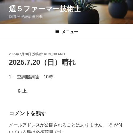
コ
週５ファーマー技術士
ン
岡野開発設計事務所
テ
ン
ツ
メニュー
へ
ス
キ
投
2025年7月20日
投稿者:
KEN_OKANO
稿
ッ
2025.7.20（日）晴れ
日:
プ
1. 空調服調達 10時
以上。
コメントを残す
メールアドレスが公開されることはありません。
※
が付
いている欄は必須項目です