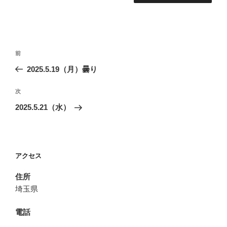
投
前
前
稿
の
2025.5.19（月）曇り
ナ
投
ビ
稿
次
次
ゲ
の
2025.5.21（水）
投
ー
稿
シ
ョ
アクセス
ン
住所
埼玉県
電話