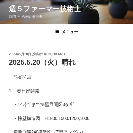
コ
週５ファーマー技術士
ン
岡野開発設計事務所
テ
ン
ツ
メニュー
へ
ス
キ
投
2025年5月20日
投稿者:
KEN_OKANO
稿
ッ
2025.5.20（火）晴れ
日:
プ
熊谷31度
1. 春日部開発
・14時半まで擁壁展開図3か所
・擁壁構造図 H1800,1500.1200,1000
・横断側溝240構造図（Z型アングル）