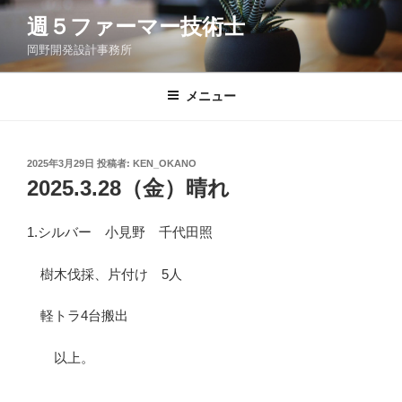
コ
週５ファーマー技術士
ン
岡野開発設計事務所
テ
ン
ツ
メニュー
へ
ス
キ
投
2025年3月29日
投稿者:
KEN_OKANO
稿
ッ
2025.3.28（金）晴れ
日:
プ
1.シルバー 小見野 千代田照
樹木伐採、片付け 5人
軽トラ4台搬出
以上。