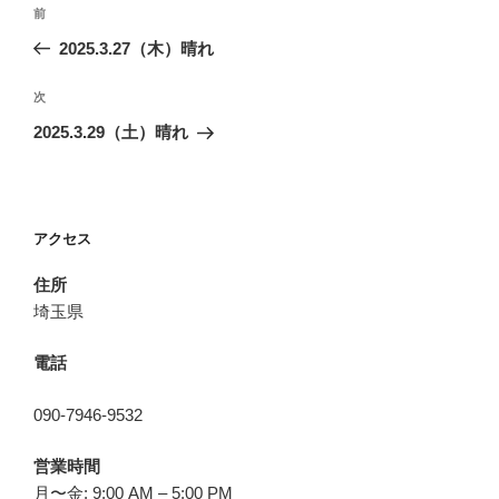
投
前
前
稿
の
2025.3.27（木）晴れ
ナ
投
ビ
稿
次
次
ゲ
の
2025.3.29（土）晴れ
投
ー
稿
シ
ョ
アクセス
ン
住所
埼玉県
電話
090-7946-9532
営業時間
月〜金: 9:00 AM – 5:00 PM