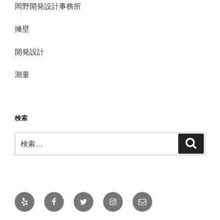
岡野開発設計事務所
擁壁
開発設計
測量
検索
検
検
索
索:
Yelp
Facebook
Twitter
Instagram
メ
ー