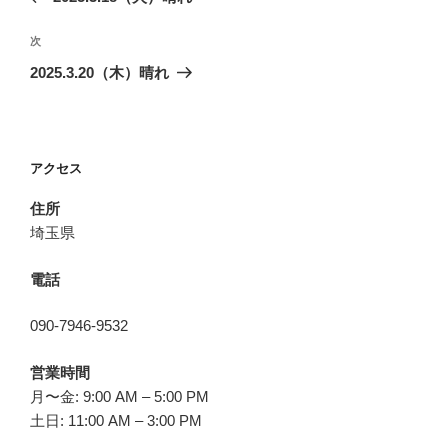
ナ
投
ビ
稿
次
次
ゲ
の
2025.3.20（木）晴れ
投
ー
稿
シ
ョ
アクセス
ン
住所
埼玉県
電話
090-7946-9532
営業時間
月〜金: 9:00 AM – 5:00 PM
土日: 11:00 AM – 3:00 PM