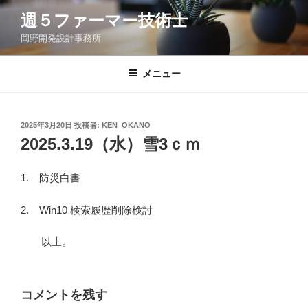
コ
週５ファーマー技術士
ン
岡野開発設計事務所
テ
ン
ツ
メニュー
へ
ス
キ
投
2025年3月20日
投稿者:
KEN_OKANO
稿
ッ
2025.3.19（水）雪3ｃｍ
日:
プ
1. 防災白書
2. Win10 検索履歴削除検討
以上。
コメントを残す