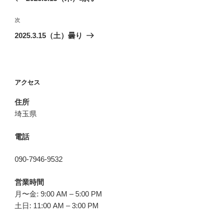
ナ
投
ビ
稿
次
次
ゲ
の
2025.3.15（土）曇り
投
ー
稿
シ
ョ
アクセス
ン
住所
埼玉県
電話
090-7946-9532
営業時間
月〜金: 9:00 AM – 5:00 PM
土日: 11:00 AM – 3:00 PM