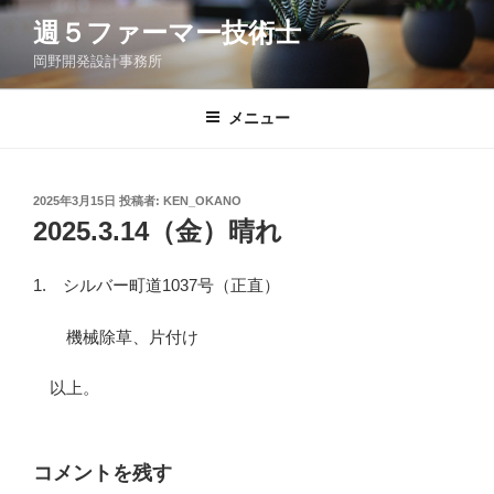
コ
週５ファーマー技術士
ン
岡野開発設計事務所
テ
ン
ツ
メニュー
へ
ス
キ
投
2025年3月15日
投稿者:
KEN_OKANO
稿
ッ
2025.3.14（金）晴れ
日:
プ
1. シルバー町道1037号（正直）
機械除草、片付け
以上。
コメントを残す