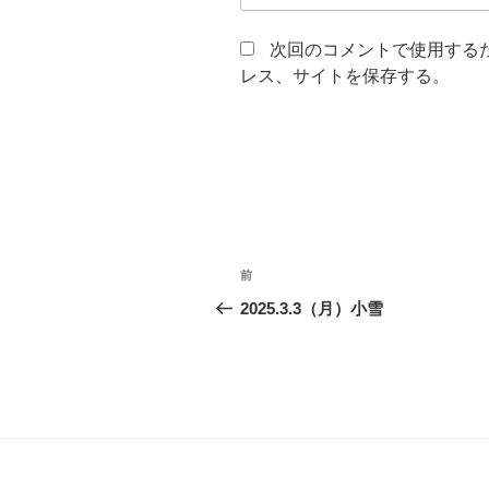
次回のコメントで使用する
レス、サイトを保存する。
投
前
前
稿
の
2025.3.3（月）小雪
投
ナ
稿
ビ
ゲ
ー