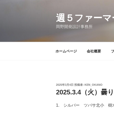
コ
ン
テ
週５ファーマ
ン
岡野開発設計事務所
ツ
へ
ス
キ
ホームページ
会社概要
ッ
プ
投
2025年3月4日
投稿者:
KEN_OKANO
稿
2025.3.4（火）曇
日:
1. シルバー ツバサ北小 樹