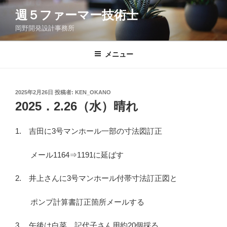
コ
週５ファーマー技術士
ン
岡野開発設計事務所
テ
ン
ツ
メニュー
へ
ス
キ
投
2025年2月26日
投稿者:
KEN_OKANO
稿
ッ
2025．2.26（水）晴れ
日:
プ
1. 吉田に3号マンホール一部の寸法図訂正
メール1164⇒1191に延ばす
2. 井上さんに3号マンホール付帯寸法訂正図と
ポンプ計算書訂正箇所メールする
3. 午後は白菜、記代子さん用約20個採る