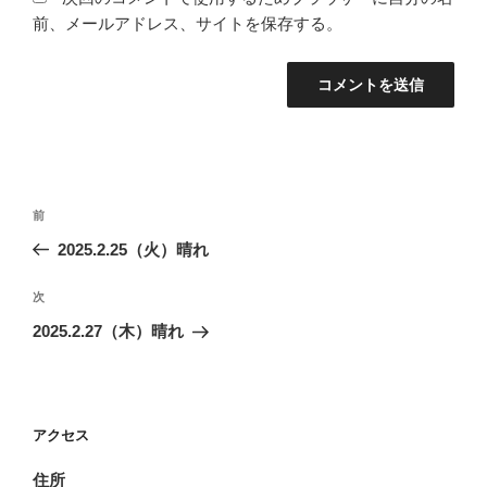
前、メールアドレス、サイトを保存する。
投
前
前
稿
の
2025.2.25（火）晴れ
ナ
投
ビ
稿
次
次
ゲ
の
2025.2.27（木）晴れ
投
ー
稿
シ
ョ
アクセス
ン
住所