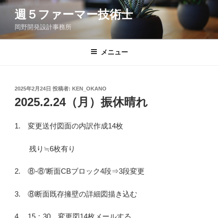
コ
週５ファーマー技術士
ン
岡野開発設計事務所
テ
ン
ツ
メニュー
へ
ス
キ
投
2025年2月24日
投稿者:
KEN_OKANO
稿
ッ
2025.2.24（月）振休晴れ
日:
プ
1. 変更送付図面の内訳作成14枚
残り≒6枚有り
2. ⑧-⑧’断面CBブロック4段⇒3段変更
3. ⑧断面既存擁壁の詳細図描き込む
4. 15：30 変更図14枚メールする。