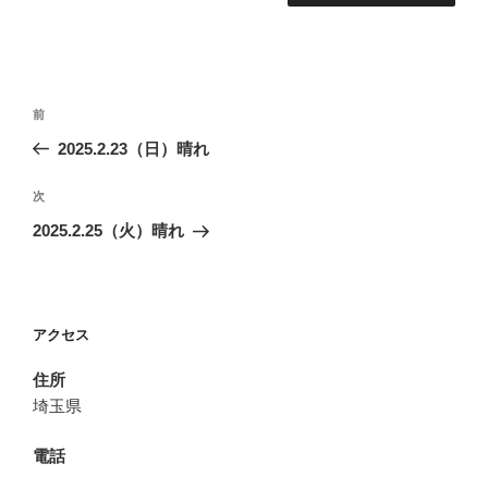
投
前
前
稿
の
2025.2.23（日）晴れ
ナ
投
ビ
稿
次
次
ゲ
の
2025.2.25（火）晴れ
投
ー
稿
シ
ョ
アクセス
ン
住所
埼玉県
電話