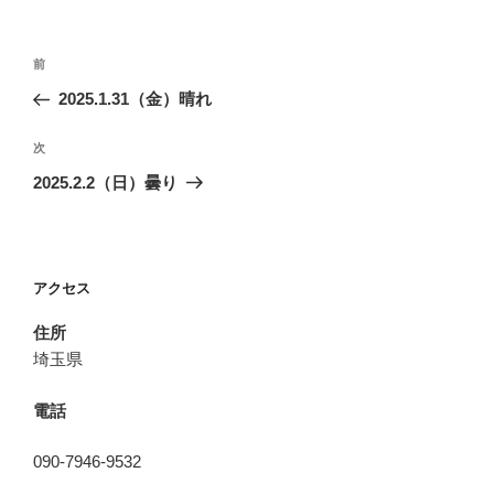
投
前
前
稿
の
2025.1.31（金）晴れ
ナ
投
ビ
稿
次
次
ゲ
の
2025.2.2（日）曇り
投
ー
稿
シ
ョ
アクセス
ン
住所
埼玉県
電話
090-7946-9532