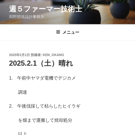
コ
週５ファーマー技術士
ン
岡野開発設計事務所
テ
ン
ツ
メニュー
へ
ス
キ
投
2025年2月1日
投稿者:
KEN_OKANO
稿
ッ
2025.2.1（土）晴れ
日:
プ
1. 午前中ヤマダ電機でデジカメ
調達
2. 午後伐採して枯らしたヒイラギ
を畑まで運搬して焼却処分
以上。