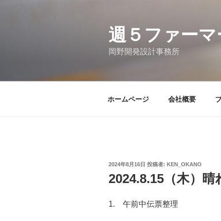
コ
ン
テ
週５ファーマ
ン
岡野開発設計事務所
ツ
へ
ス
キ
ホームページ
会社概要
ッ
プ
投
2024年8月16日
投稿者:
KEN_OKANO
稿
2024.8.15（木）晴
日:
1. 午前中伝票整理