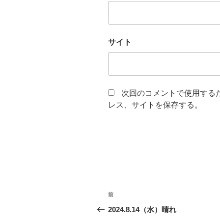
サイト
次回のコメントで使用する
レス、サイトを保存する。
投
前
前
稿
の
2024.8.14（水）晴れ
投