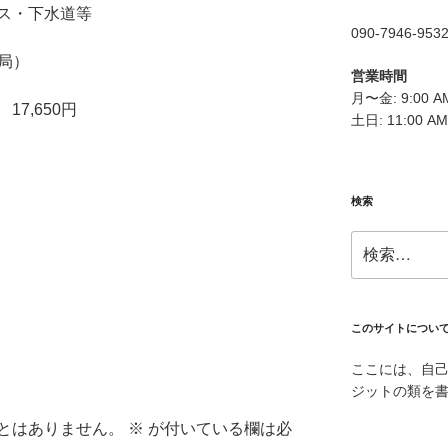
ス・下水道等
090-7946-953
支局）
営業時間
月〜金: 9:00 AM
7,650円
土日: 11:00 AM
検索
検
索:
このサイトについ
ここには、自
ジットの類を
とはありません。
※
が付いている欄は必