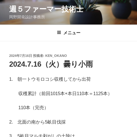
コ
週５ファーマー技術士
ン
岡野開発設計事務所
テ
ン
ツ
メニュー
へ
ス
キ
投
2024年7月16日
投稿者:
KEN_OKANO
稿
ッ
2024.7.16（火）曇り小雨
日:
プ
1. 朝一トウモロコシ収穫してから出荷
収穫累計（前回1015本+本日110本＝1125本）
110本（完売）
2. 北面の南から5畝目伐採
3. 5畝目マルチ剥がしの土除け