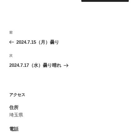
投
前
前
稿
の
2024.7.15（月）曇り
ナ
投
ビ
稿
次
次
ゲ
の
2024.7.17（水）曇り晴れ
投
ー
稿
シ
ョ
アクセス
ン
住所
埼玉県
電話