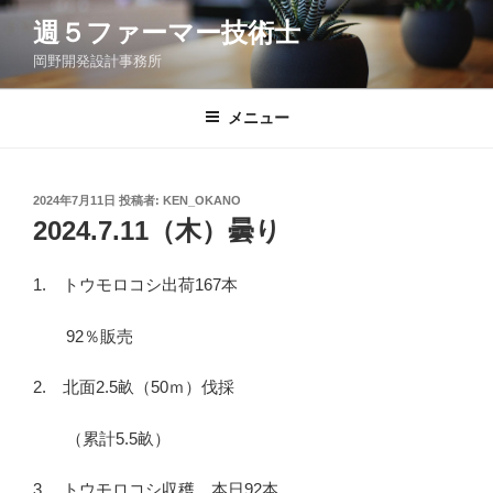
コ
週５ファーマー技術士
ン
岡野開発設計事務所
テ
ン
ツ
メニュー
へ
ス
キ
投
2024年7月11日
投稿者:
KEN_OKANO
稿
ッ
2024.7.11（木）曇り
日:
プ
1. トウモロコシ出荷167本
92％販売
2. 北面2.5畝（50ｍ）伐採
（累計5.5畝）
3. トウモロコシ収穫 本日92本