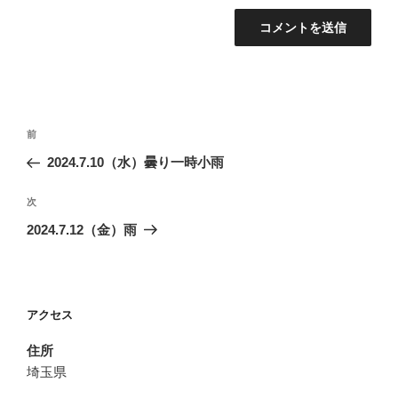
投
前
前
稿
の
2024.7.10（水）曇り一時小雨
ナ
投
ビ
稿
次
次
ゲ
の
2024.7.12（金）雨
投
ー
稿
シ
ョ
アクセス
ン
住所
埼玉県