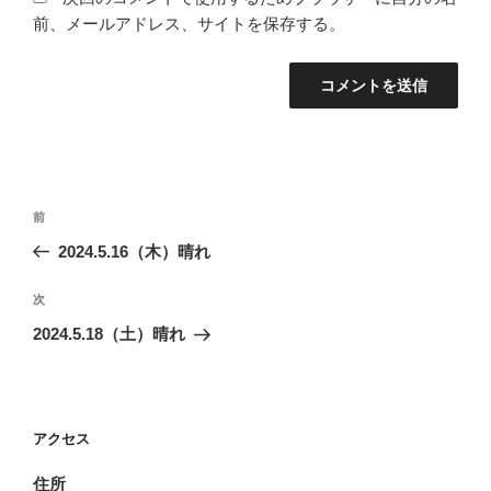
前、メールアドレス、サイトを保存する。
投
前
前
稿
の
2024.5.16（木）晴れ
ナ
投
ビ
稿
次
次
ゲ
の
2024.5.18（土）晴れ
投
ー
稿
シ
ョ
アクセス
ン
住所