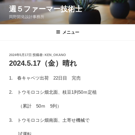
コ
週５ファーマー技術士
ン
岡野開発設計事務所
テ
ン
ツ
メニュー
へ
ス
キ
投
2024年5月17日
投稿者:
KEN_OKANO
稿
ッ
2024.5.17（金）晴れ
日:
プ
1. 春キャベツ出荷 22日目 完売
2. トウモロコシ畑北面、枝豆1列50ｍ定植
（累計 50ｍ 9列）
3. トウモロコシ畑南面、土寄せ機械で
試運転