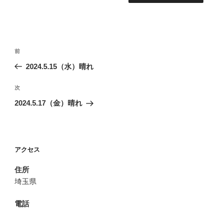
投
前
前
稿
の
2024.5.15（水）晴れ
ナ
投
ビ
稿
次
次
ゲ
の
2024.5.17（金）晴れ
投
ー
稿
シ
ョ
アクセス
ン
住所
埼玉県
電話