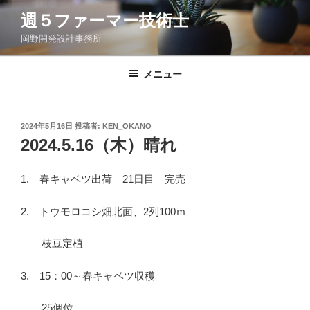
コ
週５ファーマー技術士
ン
岡野開発設計事務所
テ
ン
ツ
メニュー
へ
ス
キ
投
2024年5月16日
投稿者:
KEN_OKANO
稿
ッ
2024.5.16（木）晴れ
日:
プ
1. 春キャベツ出荷 21日目 完売
2. トウモロコシ畑北面、2列100ｍ
枝豆定植
3. 15：00～春キャベツ収穫
25個位