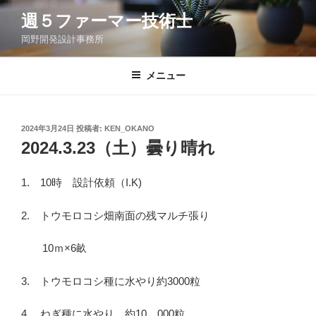
コ
週５ファーマー技術士
ン
岡野開発設計事務所
テ
ン
ツ
メニュー
へ
ス
キ
投
2024年3月24日
投稿者:
KEN_OKANO
稿
ッ
2024.3.23（土）曇り晴れ
日:
プ
1. 10時 設計依頼（I.K)
2. トウモロコシ畑南面の残マルチ張り
10ｍ×6畝
3. トウモロコシ種に水やり約3000粒
4. ねぎ種に水やり 約10，000粒