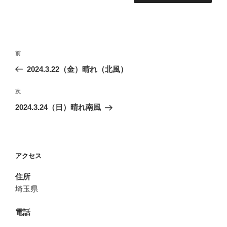
投
前
前
稿
の
2024.3.22（金）晴れ（北風）
ナ
投
ビ
稿
次
次
ゲ
の
2024.3.24（日）晴れ南風
投
ー
稿
シ
ョ
アクセス
ン
住所
埼玉県
電話