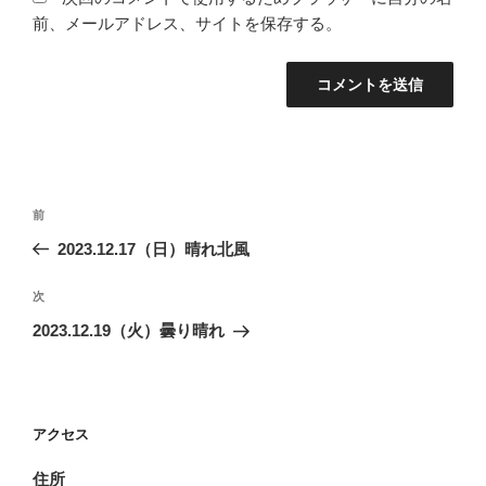
前、メールアドレス、サイトを保存する。
投
前
前
稿
の
2023.12.17（日）晴れ北風
ナ
投
ビ
稿
次
次
ゲ
の
2023.12.19（火）曇り晴れ
投
ー
稿
シ
ョ
アクセス
ン
住所