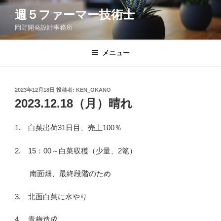
コ
週５ファーマー技術士
ン
岡野開発設計事務所
テ
ン
ツ
メニュー
へ
ス
キ
投
2023年12月18日
投稿者:
KEN_OKANO
稿
ッ
2023.12.18（月）晴れ
日:
プ
1. 白菜出荷31日目、売上100％
2. 15：00～白菜収穫（少量、2篭）
南面畑、最終段階のため
3. 北面白菜に水やり
4. 青梅造成