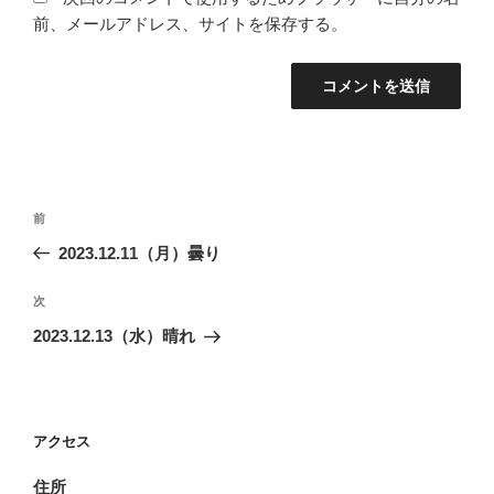
前、メールアドレス、サイトを保存する。
投
前
前
稿
の
2023.12.11（月）曇り
ナ
投
ビ
稿
次
次
ゲ
の
2023.12.13（水）晴れ
投
ー
稿
シ
ョ
アクセス
ン
住所