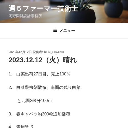
コ
週５ファーマー技術士
ン
岡野開発設計事務所
テ
ン
ツ
メニュー
へ
ス
キ
投
2023年12月12日
投稿者:
KEN_OKANO
稿
ッ
2023.12.12（火）晴れ
日:
プ
1. 白菜出荷27日目、売上100％
2. 白菜殺虫剤散布、南面の残り白菜
と北面2畝分100ｍ
3. 春キャベツ約300粒追加播種
4. 青梅造成