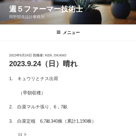
コ
週５ファーマー技術士
ン
岡野開発設計事務所
テ
ン
ツ
メニュー
へ
ス
キ
投
2023年9月24日
投稿者:
KEN_OKANO
稿
ッ
2023.9.24（日）晴れ
日:
プ
1. キュウリとナス出荷
（早朝収穫）
2. 白菜マルチ張り、6，7畝
3. 白菜定植 6,7畝340株（累計1,190株）
以上。