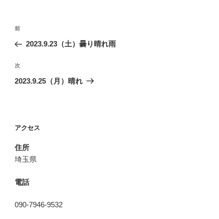
投
前
前
稿
の
2023.9.23（土）曇り晴れ雨
ナ
投
ビ
稿
次
次
ゲ
の
2023.9.25（月）晴れ
投
ー
稿
シ
ョ
アクセス
ン
住所
埼玉県
電話
090-7946-9532