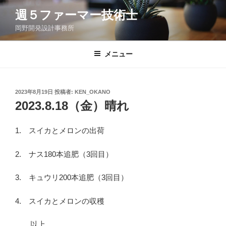
コ
週５ファーマー技術士
ン
岡野開発設計事務所
テ
ン
ツ
メニュー
へ
ス
キ
投
2023年8月19日
投稿者:
KEN_OKANO
稿
ッ
2023.8.18（金）晴れ
日:
プ
1. スイカとメロンの出荷
2. ナス180本追肥（3回目）
3. キュウリ200本追肥（3回目）
4. スイカとメロンの収穫
以上。