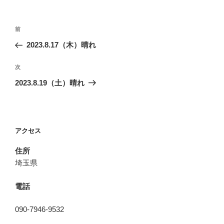
投
前
前
稿
の
2023.8.17（木）晴れ
ナ
投
ビ
稿
次
次
ゲ
の
2023.8.19（土）晴れ
投
ー
稿
シ
ョ
アクセス
ン
住所
埼玉県
電話
090-7946-9532