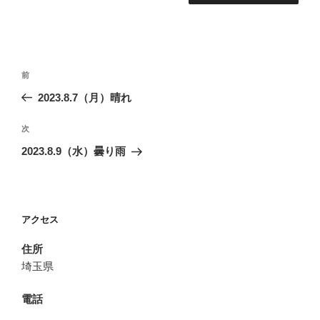
投
前
前
稿
の
2023.8.7（月）晴れ
ナ
投
ビ
稿
次
次
ゲ
の
2023.8.9（水）曇り雨
投
ー
稿
シ
ョ
アクセス
ン
住所
埼玉県
電話