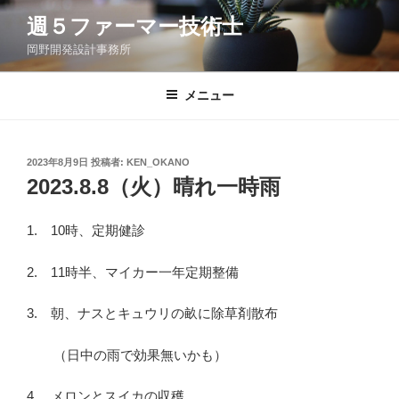
コ
週５ファーマー技術士
ン
岡野開発設計事務所
テ
ン
ツ
メニュー
へ
ス
キ
投
2023年8月9日
投稿者:
KEN_OKANO
稿
ッ
2023.8.8（火）晴れ一時雨
日:
プ
1. 10時、定期健診
2. 11時半、マイカー一年定期整備
3. 朝、ナスとキュウリの畝に除草剤散布
（日中の雨で効果無いかも）
4. メロンとスイカの収穫