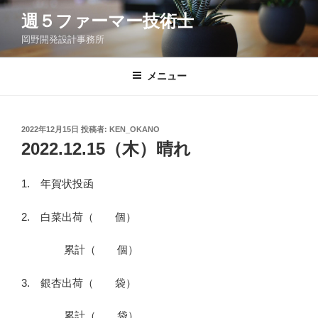
コ
週５ファーマー技術士
ン
岡野開発設計事務所
テ
ン
ツ
メニュー
へ
ス
キ
投
2022年12月15日
投稿者:
KEN_OKANO
稿
ッ
2022.12.15（木）晴れ
日:
プ
1. 年賀状投函
2. 白菜出荷（ 個）
累計（ 個）
3. 銀杏出荷（ 袋）
累計（ 袋）