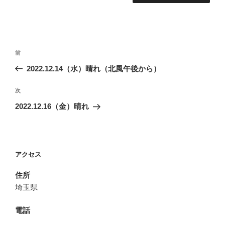
投
前
前
稿
の
2022.12.14（水）晴れ（北風午後から）
ナ
投
ビ
稿
次
次
ゲ
の
2022.12.16（金）晴れ
投
ー
稿
シ
ョ
アクセス
ン
住所
埼玉県
電話