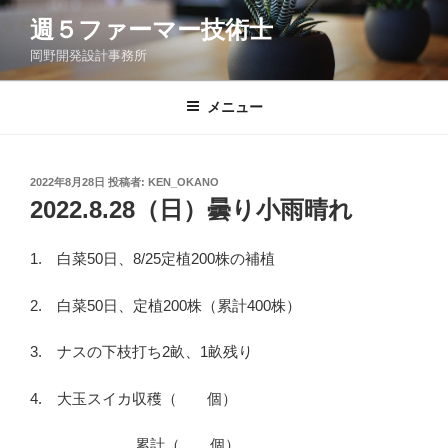
コ
週５ファーマー技術士
ン
岡野開発設計事務所
テ
ン
ツ
メニュー
へ
ス
キ
投
2022年8月28日
投稿者:
KEN_OKANO
稿
ッ
2022.8.28（日）曇り小雨晴れ
日:
プ
1. 白菜50日、8/25定植200株の補植
2. 白菜50日、定植200株（累計400株）
3. ナスの下枝打ち2畝、1畝残り
4. 大玉スイカ収穫（ 個）
累計（ 個）