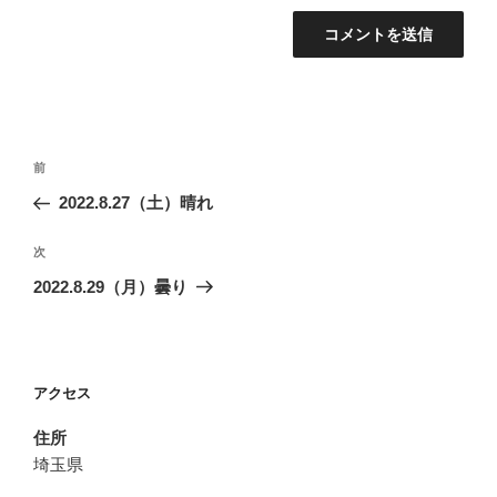
投
前
前
稿
の
2022.8.27（土）晴れ
ナ
投
ビ
稿
次
次
ゲ
の
2022.8.29（月）曇り
投
ー
稿
シ
ョ
アクセス
ン
住所
埼玉県