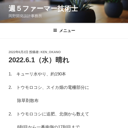
コ
週５ファーマー技術士
ン
岡野開発設計事務所
テ
ン
ツ
メニュー
へ
ス
キ
投
2022年6月2日
投稿者:
KEN_OKANO
稿
ッ
2022.6.1（水）晴れ
日:
プ
1. キューリ水やり、約190本
2. トウモロコシ、スイカ畑の電柵部分に
除草剤散布
2. トウモロコシに追肥、北側から数えて
8列目から一番南側の17列目まで