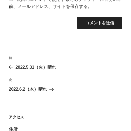
前、メールアドレス、サイトを保存する。
投
前
前
稿
の
2022.5.31（火）晴れ
ナ
投
ビ
稿
次
次
ゲ
の
2022.6.2（木）晴れ
投
ー
稿
シ
ョ
アクセス
ン
住所