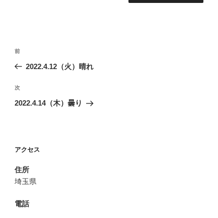
投
前
前
稿
の
2022.4.12（火）晴れ
ナ
投
ビ
稿
次
次
ゲ
の
2022.4.14（木）曇り
投
ー
稿
シ
ョ
アクセス
ン
住所
埼玉県
電話