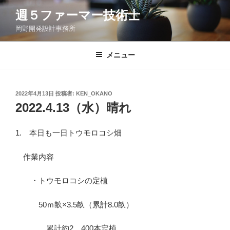
コ
週５ファーマー技術士
ン
岡野開発設計事務所
テ
ン
ツ
メニュー
へ
ス
キ
投
2022年4月13日
投稿者:
KEN_OKANO
稿
ッ
2022.4.13（水）晴れ
日:
プ
1. 本日も一日トウモロコシ畑
作業内容
・トウモロコシの定植
50ｍ畝×3.5畝（累計8.0畝）
累計約2，400本定植