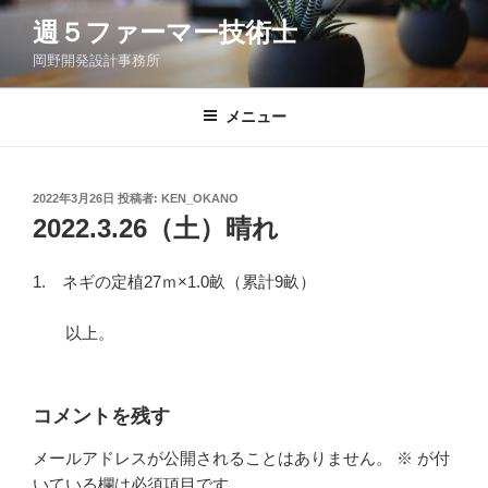
コ
週５ファーマー技術士
ン
岡野開発設計事務所
テ
ン
ツ
メニュー
へ
ス
キ
投
2022年3月26日
投稿者:
KEN_OKANO
稿
ッ
2022.3.26（土）晴れ
日:
プ
1. ネギの定植27ｍ×1.0畝（累計9畝）
以上。
コメントを残す
メールアドレスが公開されることはありません。
※
が付
いている欄は必須項目です