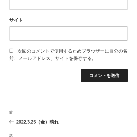
サイト
次回のコメントで使用するためブラウザーに自分の名
前、メールアドレス、サイトを保存する。
投
前
前
稿
の
2022.3.25（金）晴れ
ナ
投
ビ
稿
次
次