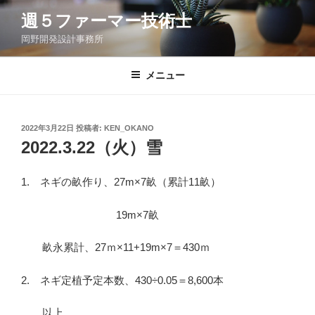
コ
週５ファーマー技術士
ン
岡野開発設計事務所
テ
ン
ツ
メニュー
へ
ス
キ
投
2022年3月22日
投稿者:
KEN_OKANO
稿
ッ
2022.3.22（火）雪
日:
プ
1. ネギの畝作り、27m×7畝（累計11畝）
19m×7畝
畝永累計、27ｍ×11+19m×7＝430ｍ
2. ネギ定植予定本数、430÷0.05＝8,600本
以上。