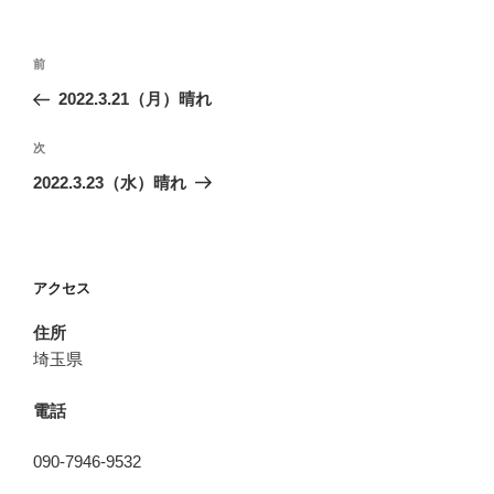
投
前
前
稿
の
2022.3.21（月）晴れ
ナ
投
ビ
稿
次
次
ゲ
の
2022.3.23（水）晴れ
投
ー
稿
シ
ョ
アクセス
ン
住所
埼玉県
電話
090-7946-9532