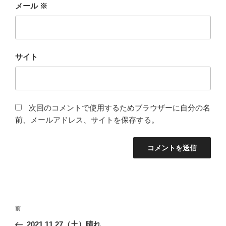
メール
※
サイト
次回のコメントで使用するためブラウザーに自分の名
前、メールアドレス、サイトを保存する。
投
前
前
稿
の
2021.11.27（土）晴れ