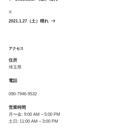
ナ
投
ビ
稿
次
次
ゲ
の
2021.1.27（土）晴れ
投
ー
稿
シ
ョ
アクセス
ン
住所
埼玉県
電話
090-7946-9532
営業時間
月〜金: 9:00 AM – 5:00 PM
土日: 11:00 AM – 3:00 PM