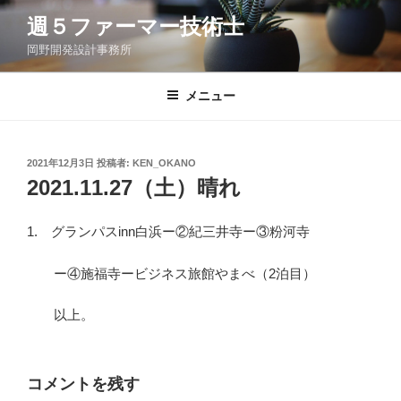
コ
週５ファーマー技術士
ン
岡野開発設計事務所
テ
ン
ツ
メニュー
へ
ス
キ
投
2021年12月3日
投稿者:
KEN_OKANO
稿
ッ
2021.11.27（土）晴れ
日:
プ
1. グランパスinn白浜ー②紀三井寺ー③粉河寺
ー④施福寺ービジネス旅館やまべ（2泊目）
以上。
コメントを残す