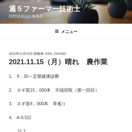
コ
週５ファーマー技術士
ン
岡野開発設計事務所
テ
ン
ツ
メニュー
へ
ス
キ
投
2021年11月15日
投稿者:
KEN_OKANO
稿
ッ
2021.11.15（月）晴れ 農作業
日:
プ
1. 9：30～定期健康診断
2. ネギ苗15，000本 天端切取（第一回目）
3. ネギ苗4，000本 草毟り
4. A-0.5日
以上。