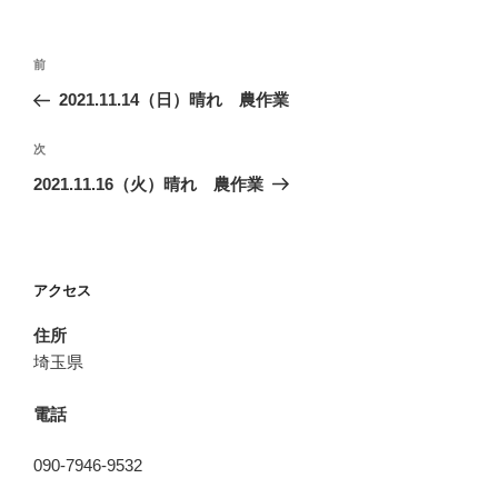
投
前
前
稿
の
2021.11.14（日）晴れ 農作業
ナ
投
ビ
稿
次
次
ゲ
の
2021.11.16（火）晴れ 農作業
投
ー
稿
シ
ョ
アクセス
ン
住所
埼玉県
電話
090-7946-9532