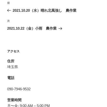
投
前
前
稿
の
2021.10.20（水）晴れ北風強し 農作業
ナ
投
ビ
稿
次
次
ゲ
の
2021.10.22（金）小雨 農作業
投
ー
稿
シ
ョ
アクセス
ン
住所
埼玉県
電話
090-7946-9532
営業時間
月〜金: 9:00 AM – 5:00 PM