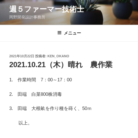
コ
週５ファーマー技術士
ン
岡野開発設計事務所
テ
ン
ツ
メニュー
へ
ス
キ
投
2021年10月22日
投稿者:
KEN_OKANO
稿
ッ
2021.10.21（木）晴れ 農作業
日:
プ
1. 作業時間 7：00～17：00
2. 田端 白菜800株消毒
3. 田端 大根畝を作り種を蒔く、50ｍ
以上。