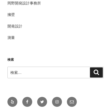
岡野開発設計事務所
擁壁
開発設計
測量
検索
検
検
索
索:
Yelp
Facebook
Twitter
Instagram
メ
ー