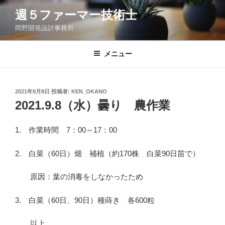
コ
週５ファーマー技術士
ン
岡野開発設計事務所
テ
ン
ツ
メニュー
へ
ス
キ
投
2021年9月8日
投稿者:
KEN_OKANO
稿
ッ
2021.9.8（水）曇り 農作業
日:
プ
1. 作業時間 7：00～17：00
2. 白菜（60日）畑 補植（約170株 白菜90日苗で）
原因：葉の消毒をしなかったため
3. 白菜（60日、90日）種蒔き 各600粒
以上。