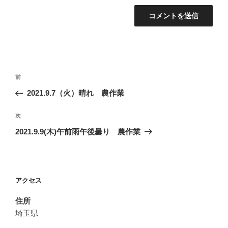
投
前
前
稿
の
2021.9.7（火）晴れ 農作業
ナ
投
ビ
稿
次
次
ゲ
の
2021.9.9(木)午前雨午後曇り 農作業
投
ー
稿
シ
ョ
アクセス
ン
住所
埼玉県