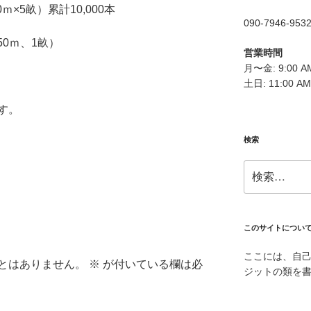
ｍ×5畝）累計10,000本
090-7946-953
50ｍ、1畝）
営業時間
月〜金: 9:00 AM
土日: 11:00 AM
す。
検索
検
索:
このサイトについ
ここには、自
とはありません。
※
が付いている欄は必
ジットの類を