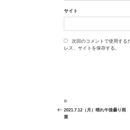
サイト
次回のコメントで使用する
レス、サイトを保存する。
投
前
前
稿
の
2021.7.12（月）晴れ午後曇り雨
投
業
ナ
稿