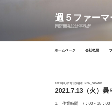
コ
ン
テ
週５ファーマ
ン
岡野開発設計事務所
ツ
へ
ス
キ
ホームページ
会社概要
ッ
プ
投
2021年7月13日
投稿者:
KEN_OKANO
稿
2021.7.13（火
日:
1. 作業時間 7：00～18：00