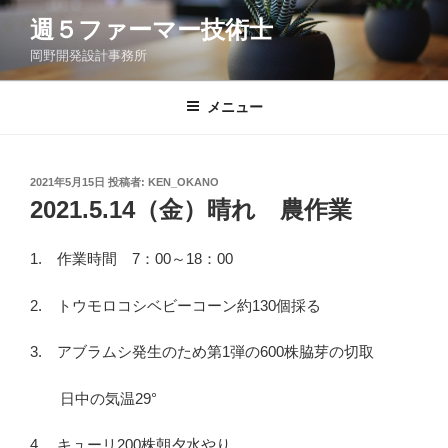
コ
週５ファーマー技術士
ン
岡野開発設計事務所
テ
ン
ツ
メニュー
へ
ス
キ
投
2021年5月15日
投稿者:
KEN_OKANO
稿
ッ
2021.5.14（金）晴れ 農作業
日:
プ
1. 作業時間 7：00～18：00
2. トウモロコシベビーコーン約130個採る
3. アブラムシ発生のため第1弾の600株脇芽の切取
日中の気温29°
4. キューリ200株朝夕水やり