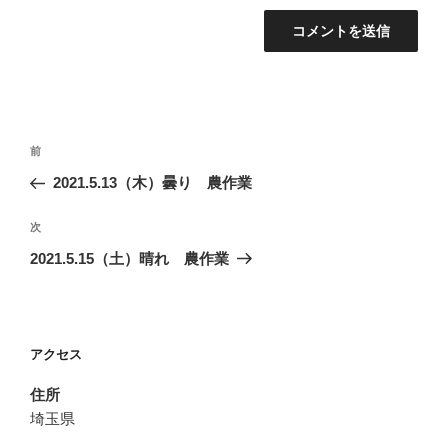
投
前
前
稿
の
2021.5.13（木）曇り 農作業
ナ
投
ビ
稿
次
次
ゲ
の
2021.5.15（土）晴れ 農作業
投
ー
稿
シ
ョ
アクセス
ン
住所
埼玉県