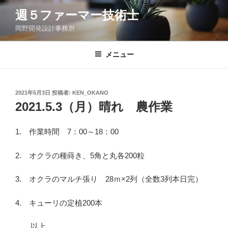
コ
週５ファーマー技術士
ン
岡野開発設計事務所
テ
ン
ツ
メニュー
へ
ス
キ
投
2021年5月3日
投稿者:
KEN_OKANO
稿
ッ
2021.5.3（月）晴れ 農作業
日:
プ
1. 作業時間 7：00～18：00
2. オクラの種蒔き、5角と丸各200粒
3. オクラのマルチ張り 28ｍ×2列（全数3列本日完）
4. キューリの定植200本
以上。