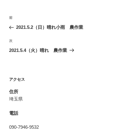
投
前
前
稿
の
2021.5.2（日）晴れ小雨 農作業
ナ
投
ビ
稿
次
次
ゲ
の
2021.5.4（火）晴れ 農作業
投
ー
稿
シ
ョ
アクセス
ン
住所
埼玉県
電話
090-7946-9532