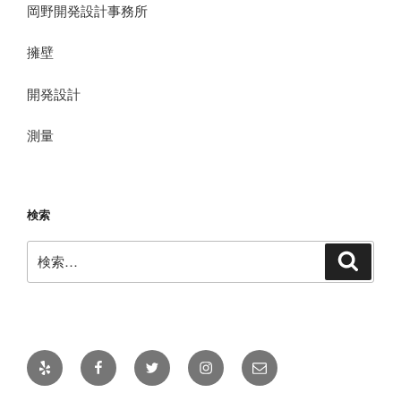
岡野開発設計事務所
擁壁
開発設計
測量
検索
検
検
索
索:
Yelp
Facebook
Twitter
Instagram
メ
ー