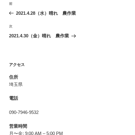
投
前
前
稿
の
2021.4.28（水）晴れ 農作業
ナ
投
ビ
稿
次
次
ゲ
の
2021.4.30（金）晴れ 農作業
投
ー
稿
シ
ョ
アクセス
ン
住所
埼玉県
電話
090-7946-9532
営業時間
月〜金: 9:00 AM – 5:00 PM