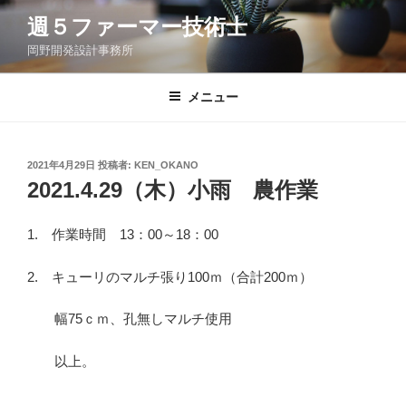
コ
週５ファーマー技術士
ン
岡野開発設計事務所
テ
ン
ツ
メニュー
へ
ス
キ
投
2021年4月29日
投稿者:
KEN_OKANO
稿
ッ
2021.4.29（木）小雨 農作業
日:
プ
1. 作業時間 13：00～18：00
2. キューリのマルチ張り100ｍ（合計200ｍ）
幅75ｃｍ、孔無しマルチ使用
以上。