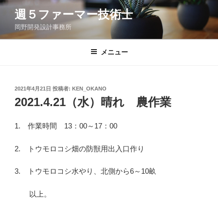
コ
週５ファーマー技術士
ン
岡野開発設計事務所
テ
ン
ツ
メニュー
へ
ス
キ
投
2021年4月21日
投稿者:
KEN_OKANO
稿
ッ
2021.4.21（水）晴れ 農作業
日:
プ
1. 作業時間 13：00～17：00
2. トウモロコシ畑の防獣用出入口作り
3. トウモロコシ水やり、北側から6～10畝
以上。