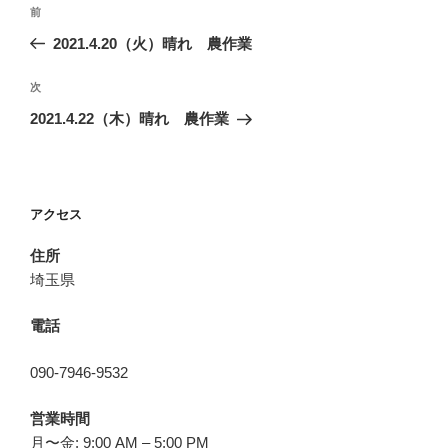
投
前
前
稿
の
2021.4.20（火）晴れ 農作業
ナ
投
ビ
稿
次
次
ゲ
の
2021.4.22（木）晴れ 農作業
投
ー
稿
シ
ョ
アクセス
ン
住所
埼玉県
電話
090-7946-9532
営業時間
月〜金: 9:00 AM – 5:00 PM