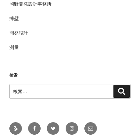
岡野開発設計事務所
擁壁
開発設計
測量
検索
検
検
索
索:
Yelp
Facebook
Twitter
Instagram
メ
ー