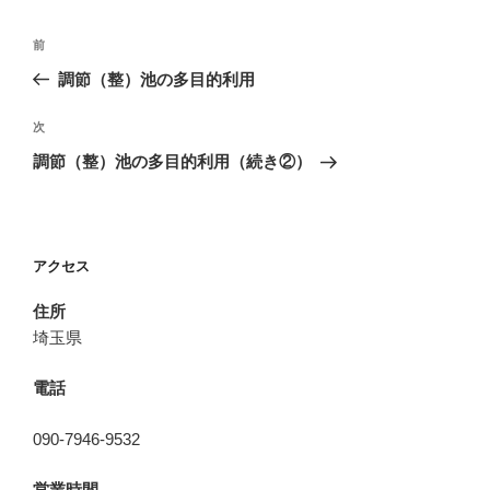
投
前
前
稿
の
調節（整）池の多目的利用
ナ
投
ビ
稿
次
次
ゲ
の
調節（整）池の多目的利用（続き②）
投
ー
稿
シ
ョ
アクセス
ン
住所
埼玉県
電話
090-7946-9532
営業時間