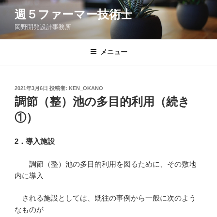
コ
週５ファーマー技術士
ン
岡野開発設計事務所
テ
ン
ツ
メニュー
へ
ス
キ
投
2021年3月6日
投稿者:
KEN_OKANO
稿
ッ
調節（整）池の多目的利用（続き
日:
プ
①）
2．導入施設
調節（整）池の多目的利用を図るために、その敷地
内に導入
される施設としては、既往の事例から一般に次のよう
なものが