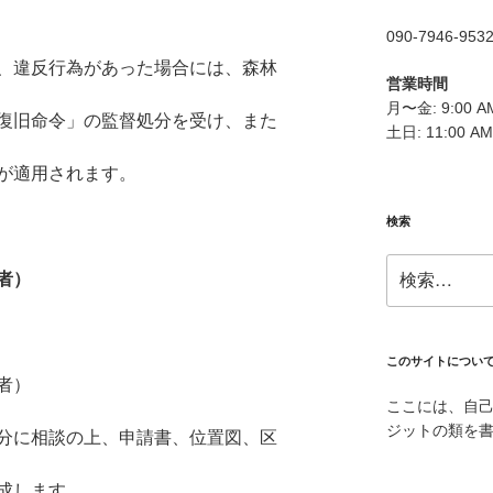
090-7946-953
、違反行為があった場合には、森林
営業時間
月〜金: 9:00 AM
復旧命令」の監督処分を受け、また
土日: 11:00 AM
が適用されます。
検索
検
者）
索:
このサイトについ
者）
ここには、自
ジットの類を
に相談の上、申請書、位置図、区
成します。