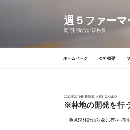
コ
ン
テ
週５ファーマ
ン
岡野開発設計事務所
ツ
へ
ス
キ
ホームページ
会社概要
ッ
プ
投
2021年2月9日
投稿者:
KEN_OKANO
稿
※林地の開発を行
日:
・地域森林計画対象民有林で開