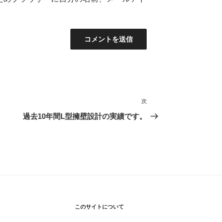
次
次
の
過去10年間L型擁壁設計の実績です。
投
稿
このサイトについて