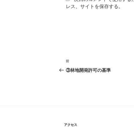
レス、サイトを保存する。
投
前
前
稿
の
③林地開発許可の基準
投
ナ
稿
ビ
ゲ
ー
シ
アクセス