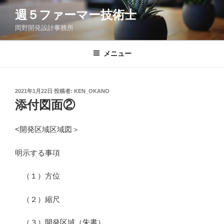
コ
週５ファーマー技術士
ン
岡野開発設計事務所
テ
ン
ツ
メニュー
へ
ス
キ
投
2021年1月22日
投稿者:
KEN_OKANO
稿
ッ
添付図面②
日:
プ
<開発区域区域図＞
明示する事項
（１）方位
（２）縮尺
（３）開発区域（朱書）