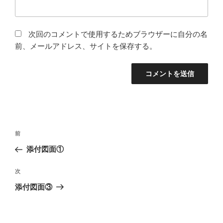
次回のコメントで使用するためブラウザーに自分の名
前、メールアドレス、サイトを保存する。
投
前
前
稿
の
添付図面①
ナ
投
ビ
稿
次
次
ゲ
の
添付図面③
投
ー
稿
シ