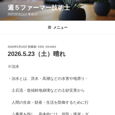
コ
週５ファーマー技術士
ン
岡野開発設計事務所
テ
ン
ツ
メニュー
へ
ス
キ
投
2026年5月24日
投稿者:
KEN_OKANO
稿
ッ
2026.5.23（土）晴れ
日:
プ
※治水
・治水とは、洪水・高潮などの水害や地滑り・
土石流・急傾斜地崩壊などの土砂災害から
人間の生命・財産・生活を防御するために行
う事業を指し、具体的には、堤防・護岸・ダ