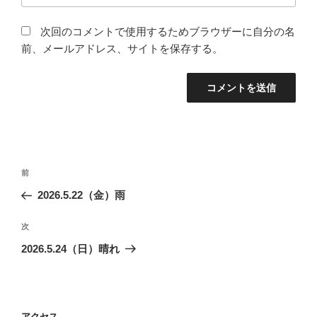
次回のコメントで使用するためブラウザーに自分の名
前、メールアドレス、サイトを保存する。
投
前
前
稿
の
2026.5.22（金）雨
ナ
投
ビ
稿
次
次
ゲ
の
2026.5.24（日）晴れ
投
ー
稿
シ
ョ
アクセス