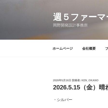
コ
ン
テ
週５ファーマ
ン
岡野開発設計事務所
ツ
へ
ス
キ
ホームページ
会社概要
ッ
プ
投
2026年5月16日
投稿者:
KEN_OKANO
稿
2026.5.15（金）晴
日:
・シルバー