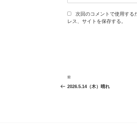
次回のコメントで使用する
レス、サイトを保存する。
投
前
前
稿
の
2026.5.14（木）晴れ
投
ナ
稿
ビ
ゲ
ー