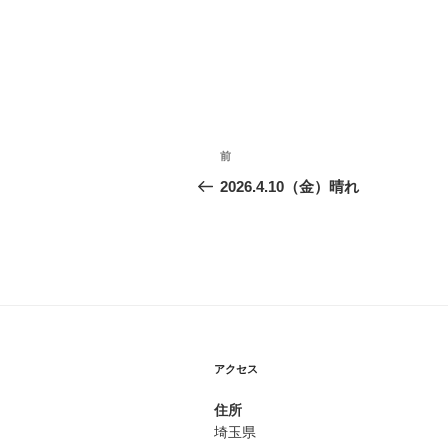
投
前
前
稿
の
2026.4.10（金）晴れ
投
ナ
稿
ビ
ゲ
ー
シ
アクセス
ョ
住所
ン
埼玉県