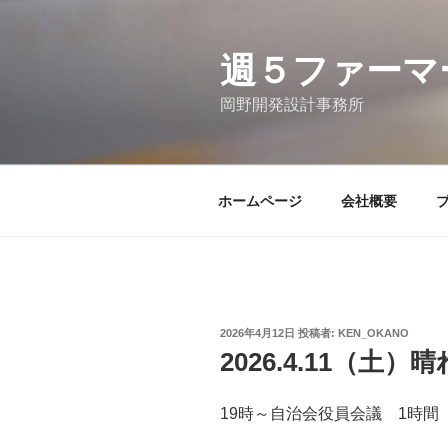
コ
ン
テ
週５ファーマ
ン
岡野開発設計事務所
ツ
へ
ス
キ
ホームページ
会社概要
ッ
プ
投
2026年4月12日
投稿者:
KEN_OKANO
稿
2026.4.11（土）晴
日:
19時～自治会役員会議 1時間