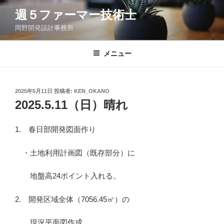
コ
週５ファーマー技術士
ン
岡野開発設計事務所
テ
ン
ツ
メニュー
へ
ス
キ
投
2025年5月11日
投稿者:
KEN_OKANO
稿
ッ
2025.5.11（日）晴れ
日:
プ
1. 春日部開発図面作り
・土地利用計画図（既存部分）に
地盤高24ポイント入れる。
2. 開発区域全体（7056.45㎡）の
現況平面図作成。