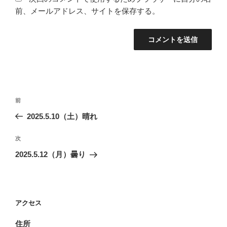
前、メールアドレス、サイトを保存する。
投
前
前
稿
の
2025.5.10（土）晴れ
ナ
投
ビ
稿
次
次
ゲ
の
2025.5.12（月）曇り
投
ー
稿
シ
ョ
アクセス
ン
住所