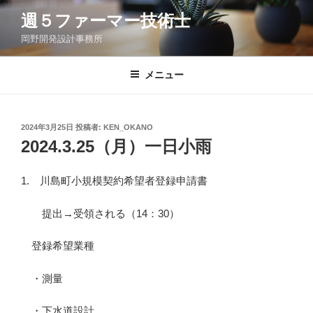
コ
週５ファーマー技術士
ン
岡野開発設計事務所
テ
ン
ツ
メニュー
へ
ス
キ
投
2024年3月25日
投稿者:
KEN_OKANO
稿
ッ
2024.3.25（月）一日小雨
日:
プ
1. 川島町小規模契約希望者登録申請書
提出→受領される（14：30）
登録希望業種
・測量
・下水道設計