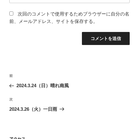
次回のコメントで使用するためブラウザーに自分の名
前、メールアドレス、サイトを保存する。
投
前
前
稿
の
2024.3.24（日）晴れ南風
ナ
投
ビ
稿
次
次
ゲ
の
2024.3.26（火）一日雨
投
ー
稿
シ
ョ
アクセス