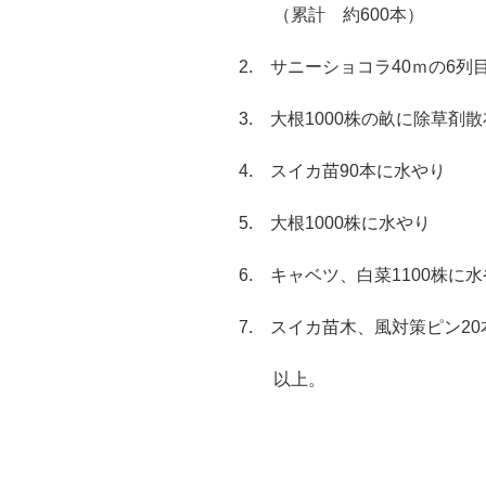
（累計 約600本）
2. サニーショコラ40ｍの6列
3. 大根1000株の畝に除草剤散
4. スイカ苗90本に水やり
5. 大根1000株に水やり
6. キャベツ、白菜1100株に
7. スイカ苗木、風対策ピン2
以上。