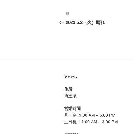
投
前
前
稿
の
2023.5.2（火）晴れ
投
ナ
稿
ビ
ゲ
ー
シ
アクセス
ョ
住所
ン
埼玉県
営業時間
月〜金: 9:00 AM – 5:00 PM
土日祝: 11:00 AM – 3:00 PM