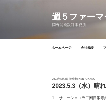
コ
ン
テ
週５ファーマ
ン
岡野開発設計事務所
ツ
へ
ス
キ
ホームページ
会社概要
ッ
プ
投
2023年5月3日
投稿者:
KEN_OKANO
稿
2023.5.3（水）晴
日:
1. サニーショコラ二回目消毒約