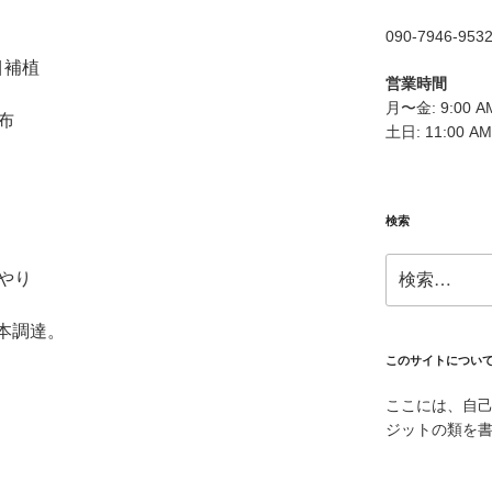
090-7946-953
目補植
営業時間
月〜金: 9:00 AM
布
土日: 11:00 AM
検索
検
水やり
索:
0本調達。
このサイトについ
ここには、自
ジットの類を